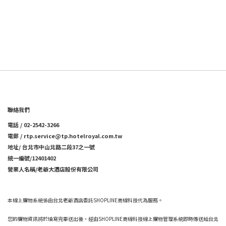
聯絡我們
電話 / 02-2542-3266
電郵 / rtp.service@tp.hotelroyal.com.tw
地址/ 台北市中山北路二段37之一號
統一編號/12401402
營業人名稱/老爺大酒店股份有限公司
本線上購物系統係由台北老爺酒店委託SHOPLINE商線科技代為服務。
您的購物資訊將於填寫完畢送出後，經由SHOPLINE商線科技線上購物管理系統即時傳送給台北