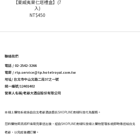
【夏威夷果仁塔禮盒】(7
入)
NT$450
聯絡我們
電話 / 02-2542-3266
電郵 / rtp.service@tp.hotelroyal.com.tw
地址/ 台北市中山北路二段37之一號
統一編號/12401402
營業人名稱/老爺大酒店股份有限公司
本線上購物系統係由台北老爺酒店委託SHOPLINE商線科技代為服務。
您的購物資訊將於填寫完畢送出後，經由SHOPLINE商線科技線上購物管理系統即時傳送給台北
老爺，以完成後續訂購。