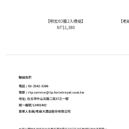
【明宮XO醬2入禮組】
【老爺
NT$1,380
聯絡我們
電話 / 02-2542-3266
電郵 / rtp.service@tp.hotelroyal.com.tw
地址/ 台北市中山北路二段37之一號
統一編號/12401402
營業人名稱/老爺大酒店股份有限公司
本線上購物系統係由台北老爺酒店委託SHOPLINE商線科技代為服務。