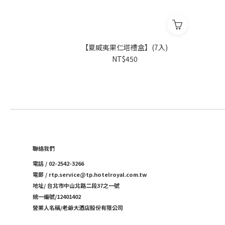
【夏威夷果仁塔禮盒】(7入)
NT$450
聯絡我們
電話 / 02-2542-3266
電郵 / rtp.service@tp.hotelroyal.com.tw
地址/ 台北市中山北路二段37之一號
統一編號/12401402
營業人名稱/老爺大酒店股份有限公司