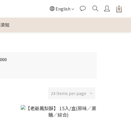
English
物須知
,000
24 Items per page