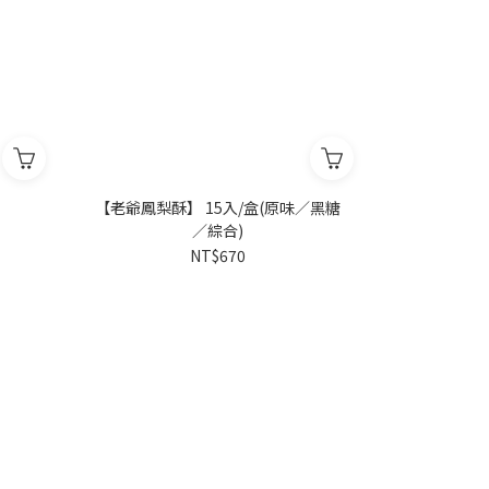
【老爺鳳梨酥】 15入/盒(原味／黑糖
／綜合)
NT$670