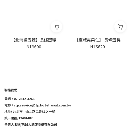
【北海道雪藏】長條蛋糕
【夏威夷果仁】 長條蛋糕
NT$600
NT$620
聯絡我們
電話 / 02-2542-3266
電郵 / rtp.service@tp.hotelroyal.com.tw
地址/ 台北市中山北路二段37之一號
統一編號/12401402
營業人名稱/老爺大酒店股份有限公司