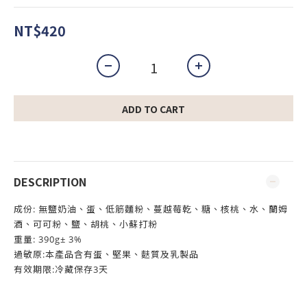
NT$420
ADD TO CART
DESCRIPTION
成份: 無鹽奶油、蛋、低筋麵粉、蔓越莓乾、糖、核桃、水、蘭姆
酒、可可粉、鹽、胡桃、小蘇打粉
重量: 390g± 3%
過敏原:本產品含有蛋、堅果、麩質及乳製品
有效期限:冷藏保存3天