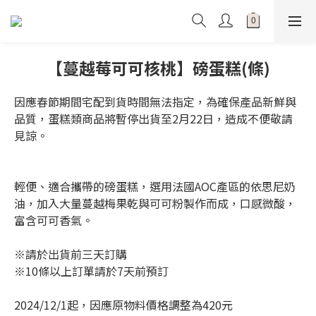
【蔓越莓可可核桃】磅蛋糕(條)
因應春節期間宅配到貨時間無法指定，為確保產品新鮮與
品質，蛋糕類商品將暫停出貨至2月22日，造成不便敬請
見諒。
輕便、適合攜帶的磅蛋糕，選用法國AOC產區的依思尼奶
油，加入大量蔓越梅果乾與可可粉製作而成，口感微酸，
富含可可香氣。
※請於出貨前三天訂購
※10條以上訂單請於7天前預訂
2024/12/1起，因應原物料價格調整為420元