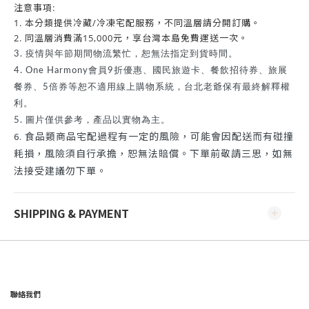
注意事項:
1. 本分類提供冷藏/冷凍宅配服務，不同溫層請分開訂購。
2. 同溫層消費滿15,000元，享台灣本島免費運送一次。
3. 疫情與年節期間物流繁忙，恕無法指定到貨時間。
4. One Harmony會員9折優惠、國民旅遊卡、餐飲招待券、旅展
餐券、5倍券等恕不適用線上購物系統，台北老爺保有最終解釋權
利。
5. 圖片僅供參考，產品以實物為主。
食品類商品宅配過程有一定的風險，可能會因配送而有碰撞
6.
耗損，風險須自行承擔，恕無法賠償。下單前敬請三思，如無
法接受建議勿下單。
SHIPPING & PAYMENT
聯絡我們