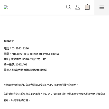
聯絡我們
電話 / 02-2542-3266
電郵 / rtp.service@tp.hotelroyal.com.tw
地址/ 台北市中山北路二段37之一號
統一編號/12401402
營業人名稱/老爺大酒店股份有限公司
本線上購物系統係由台北老爺酒店委託SHOPLINE商線科技代為服務。
您的購物資訊將於填寫完畢送出後，經由SHOPLINE商線科技線上購物管理系統即時傳送給台北
老爺，以完成後續訂購。