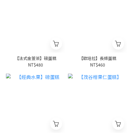
【法式金萱茶】磅蛋糕
【歐培拉】長條蛋糕
NT$480
NT$460