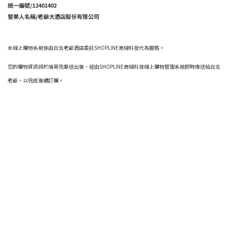
統一編號/12401402
營業人名稱/老爺大酒店股份有限公司
本線上購物系統係由台北老爺酒店委託SHOPLINE商線科技代為服務。
您的購物資訊將於填寫完畢送出後，經由SHOPLINE商線科技線上購物管理系統即時傳送給台北
老爺，以完成後續訂購。